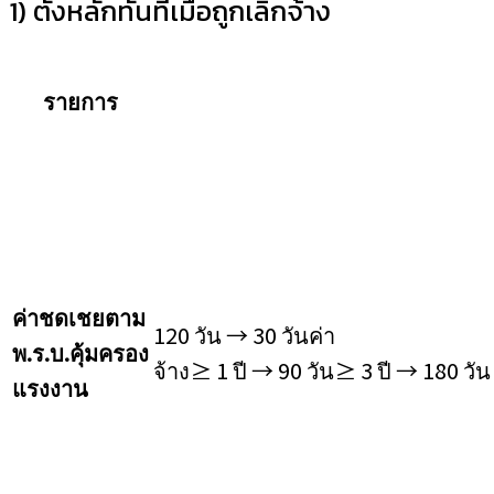
1) ตั้งหลักทันทีเมื่อถูกเลิกจ้าง
รายการ
ค่าชดเชยตาม
120 วัน → 30 วันค่า
พ.ร.บ.คุ้มครอง
จ้าง≥ 1 ปี → 90 วัน≥ 3 ปี → 180 วั
แรงงาน