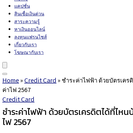
แคปชั่น
สินเชื่อเงินด่วน
สาระความรู้
หาเงินออนไลน์
ลงทุนแฟรนไชส์
เกี่ยวกับเรา
โฆษณากับเรา
Home
»
Credit Card
»
ชำระค่าไฟฟ้า ด้วยบัตรเครดิ
ค่าไฟ 2567
Credit Card
ชำระค่าไฟฟ้า ด้วยบัตรเครดิตได้ที่ไหนบ
ไฟ 2567