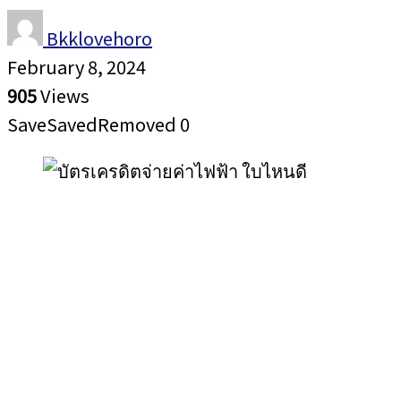
Bkklovehoro
February 8, 2024
905
Views
Save
Saved
Removed
0