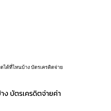
ตได้ที่ไหนบ้าง บัตรเครดิตจ่าย
้าง บัตรเครดิตจ่ายค่า