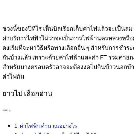
ช่วงนี้ของปีทีไร เห็นบิลเรียกเก็บค่าไฟแล้วจะเป็นลม เ
ค่าบริการไฟฟ้าไม่ว่าจะเป็นการไฟฟ้านครหลวงหรื
คงเริ่มที่จะหาวิธีหรือทางเลือกอื่น ๆ สำหรับการชำ
กันบ้างแล้ว เพราะด้วยค่าไฟฟ้าและค่า FT รวมค่าธ
สำหรับบางครอบครัวอาจจะต้องงดไปกินข้าวนอกบ้าน 2 
ค่าไฟกัน
ยาวไป เลือกอ่าน
ค่าไฟฟ้า คำนวณอย่างไร