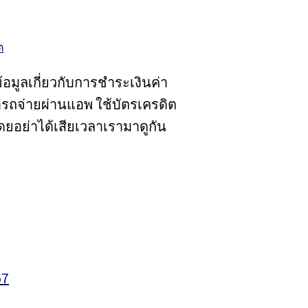
ต
้อมูลเกี่ยวกับการชำระเงินค่า
ารถจ่ายผ่านแอพ ใช้บัตรเครดิต
ดยอย่าได้เสียเวลาเรามาดูกัน
67