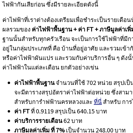
ไฟฟ้ากันเสียก่อน ซึ่งมีรายละเอียดดังนี้
ค่าไฟฟ้าที่เราต่างต้องเตรียมเพื่อชำระเป็นรายเดื
ผลรวมของ
ค่าไฟฟ้าพื้นฐาน + ค่า
FT +
ภาษีมูลค่าเพิ
ฐานนั้นสำหรับทุกครัวเรือน จะเป็นการใช้ไฟฟ้าที่มี
อยู่ในกลุ่มประเภทที่ คือ บ้านที่อยู่อาศัย และรวมเข
หรือค่าไฟฟ้าผันแปร และรวมกับค่าบริการอื่น ๆ ดั
ค่าไฟฟ้าในแต่ละเดือน ยกตัวอย่างเข่น
ค่าไฟฟ้าพื้นฐาน
จำนวนที่ใช้ 702 หน่วย สรุปเป
จะมีตารางสรุปอัตราค่าไฟฟ้าต่อหน่วย ซึ่งสามา
สำหรับการำฟฟ้านครหลวงและ
ที่นี่
สำหรับ การ
ค่า
FT
ที่ 0.9119 สรุปเป็น 640.15 บาท
ค่าบริการรายเดือน
62 บาท
ภาษีมลค่าเพิ่ม ที่ 7
%
เป็นจำนวน 248.00 บาท