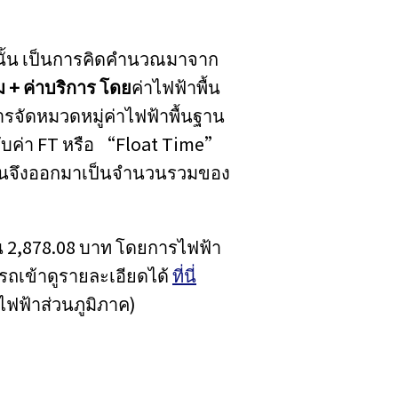
อนนั้น เป็นการคิดคำนวณมาจาก
่ม + ค่าบริการ โดย
ค่าไฟฟ้าพื้น
การจัดหมวดหมู่ค่าไฟฟ้าพื้นฐาน
้ากับค่า FT หรือ “Float Time”
งนั้นจึงออกมาเป็นจำนวนรวมของ
็น 2,878.08 บาท โดยการไฟฟ้า
รถเข้าดูรายละเอียดได้
ที่นี่
ไฟฟ้าส่วนภูมิภาค)