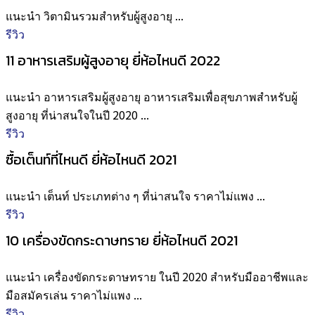
แนะนำ วิตามินรวมสำหรับผู้สูงอายุ ...
รีวิว
11 อาหารเสริมผู้สูงอายุ ยี่ห้อไหนดี 2022
แนะนำ อาหารเสริมผู้สูงอายุ อาหารเสริมเพื่อสุขภาพสำหรับผู้
สูงอายุ ที่น่าสนใจในปี 2020 ...
รีวิว
ซื้อเต็นท์ที่ไหนดี ยี่ห้อไหนดี 2021
แนะนำ เต็นท์ ประเภทต่าง ๆ ที่น่าสนใจ ราคาไม่แพง ...
รีวิว
10 เครื่องขัดกระดาษทราย ยี่ห้อไหนดี 2021
แนะนำ เครื่องขัดกระดาษทราย ในปี 2020 สำหรับมืออาชีพและ
มือสมัครเล่น ราคาไม่แพง ...
รีวิว