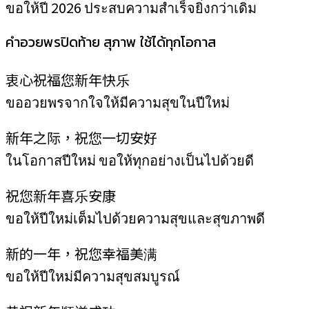
ขอให้ปี 2026 ประสบความสำเร็จยิ่งกว่าเดิม
คำอวยพรปิดท้าย สุภาพ ใช้ได้ทุกโอกาส
衷心祝福您新年快乐
ขออวยพรจากใจให้มีความสุขในปีใหม่
新年之际，祝您一切安好
ในโอกาสปีใหม่ ขอให้ทุกอย่างเป็นไปด้วยดี
祝您新年喜乐安康
ขอให้ปีใหม่เต็มไปด้วยความสุขและสุขภาพดี
新的一年，祝您幸福美满
ขอให้ปีใหม่มีความสุขสมบูรณ์