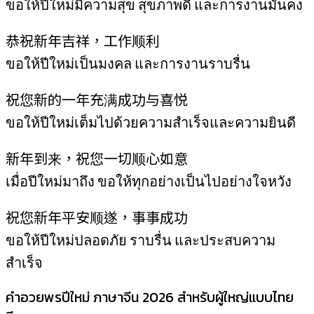
ขอให้ปีใหม่มีความสุข สุขภาพดี และการงานมั่นคง
恭祝新年吉祥，工作顺利
ขอให้ปีใหม่เป็นมงคล และการงานราบรื่น
祝您新的一年充满成功与喜悦
ขอให้ปีใหม่เต็มไปด้วยความสำเร็จและความยินดี
新年到来，祝您一切顺心如意
เมื่อปีใหม่มาถึง ขอให้ทุกอย่างเป็นไปอย่างใจหวัง
祝您新年平安顺遂，事事成功
ขอให้ปีใหม่ปลอดภัย ราบรื่น และประสบความ
สำเร็จ
คำอวยพรปีใหม่ ภาษาจีน 2026 สำหรับผู้ใหญ่แบบไทย