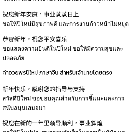
祝您新年安康，事业蒸蒸日上
ขอให้ปีใหม่มีสุขภาพดี และการงานก้าวหน้าไม่หยุด
恭贺新年，祝您平安喜乐
ขอแสดงความยินดีในปีใหม่ ขอให้มีความสุขและ
ปลอดภัย
คำอวยพรปีใหม่ ภาษาจีน สำหรับเจ้านายโดยตรง
新年快乐，感谢您的指导与支持
สวัสดีปีใหม่ ขอขอบคุณสำหรับการชี้แนะและการ
สนับสนุนเสมอมา
祝您在新的一年里领导顺利，事业辉煌