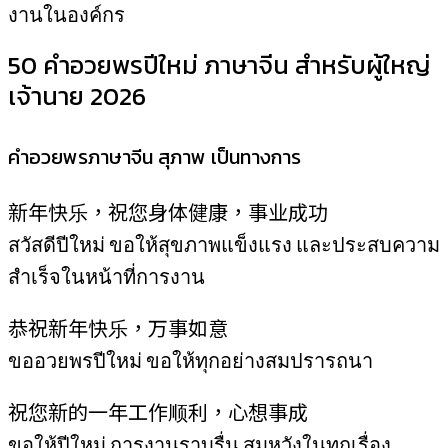
งานในองค์กร
50 คำอวยพรปีใหม่ ภาษาจีน สำหรับผู้ใหญ่
เจ้านาย 2026
คำอวยพรภาษาจีน สุภาพ เป็นทางการ
新年快乐，祝您身体健康，事业成功
สวัสดีปีใหม่ ขอให้สุขภาพแข็งแรง และประสบความ
สำเร็จในหน้าที่การงาน
恭祝新年快乐，万事如意
ขออวยพรปีใหม่ ขอให้ทุกอย่างสมปรารถนา
祝您新的一年工作顺利，心想事成
ขอให้ปีใหม่ การงานราบรื่น สมหวังในทุกเรื่อง