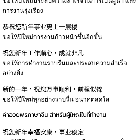
ขอให้ปีใหม่ประสบความสำเร็จในการเป็นผู้นำ และ
การงานรุ่งเรือง
恭祝您新年事业更上一层楼
ขอให้ปีใหม่การงานก้าวหน้าขึ้นอีกขั้น
祝您新年工作顺心，成就非凡
ขอให้การทำงานราบรื่นและประสบความสำเร็จ
อย่างยิ่ง
新的一年，祝您万事顺利，前程似锦
ขอให้ปีใหม่ทุกอย่างราบรื่น อนาคตสดใส
คำอวยพรภาษาจีน สำหรับผู้ใหญ่ในที่ทำงาน
祝您新年幸福安康，事业稳定