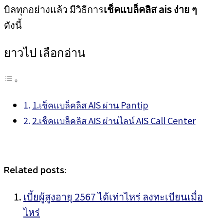
บิลทุกอย่างแล้ว มีวิธีการ
เช็คแบล็คลิส ais ง่าย ๆ
ดังนี้
ยาวไป เลือกอ่าน
1.เช็คแบล็คลิส AIS ผ่าน Pantip
2.เช็คแบล็คลิส AIS ผ่านไลน์ AIS Call Center
Related posts:
เบี้ยผู้สูงอายุ 2567 ได้เท่าไหร่ ลงทะเบียนเมื่อ
ไหร่