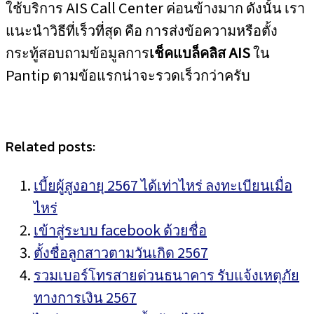
ใช้บริการ AIS Call Center ค่อนข้างมาก ดังนั้น เรา
แนะนำวิธีที่เร็วที่สุด คือ การส่งข้อความหรือตั้ง
กระทู้สอบถามข้อมูลการ
เช็คแบล็คลิส AIS
ใน
Pantip ตามข้อแรกน่าจะรวดเร็วกว่าครับ
Related posts:
เบี้ยผู้สูงอายุ 2567 ได้เท่าไหร่ ลงทะเบียนเมื่อ
ไหร่
เข้าสู่ระบบ facebook ด้วยชื่อ
ตั้งชื่อลูกสาวตามวันเกิด 2567
รวมเบอร์โทรสายด่วนธนาคาร รับแจ้งเหตุภัย
ทางการเงิน 2567