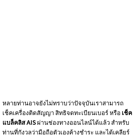
หลายท่านอาจยังไม่ทราบว่าปัจจุบันเราสามารถ
เช็คเครื่องติดสัญญา สิทธิจดทะเบียนเบอร์ หรือ
เช็ค
แบล็คลิส AIS
ผ่านช่องทางออนไลน์ได้แล้ว สำหรับ
ท่านที่กังวลว่ามือถือตัวเองค้างชำระ และได้เคลียร์