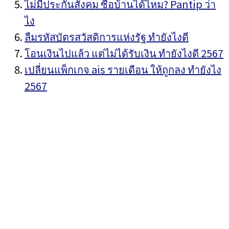
ไม่มีประกันสังคม ซื้อบ้านได้ไหม? Pantip ว่า
ไง
ลืมรหัสบัตรสวัสดิการแห่งรัฐ ทำยังไงดี
โอนเงินไปแล้ว แต่ไม่ได้รับเงิน ทำยังไงดี 2567
เปลี่ยนแพ็กเกจ ais รายเดือน ให้ถูกลง ทำยังไง
2567