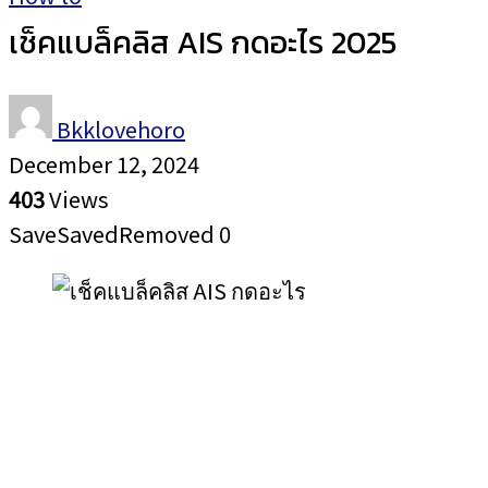
เช็คแบล็คลิส AIS กดอะไร 2025
Bkklovehoro
December 12, 2024
403
Views
Save
Saved
Removed
0