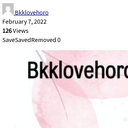
Bkklovehoro
February 7, 2022
126
Views
Save
Saved
Removed
0