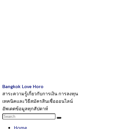
Bangkok Love Horo
สาระความรู้เกี่ยวกับการเงิน การลงทุน
เทคนิคและวิธีสมัครสินเชื่อออนไลน์
อัพเดตข้อมูลทุกสัปดาห์
Home