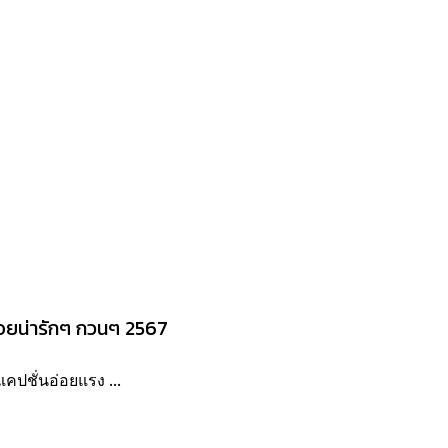
อยน่ารักๆ กวนๆ 2567
คปชั่นอ่อยแรง ...