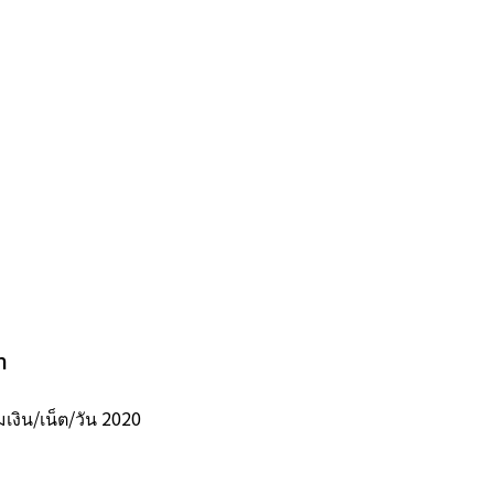
ท
เงิน/เน็ต/วัน 2020