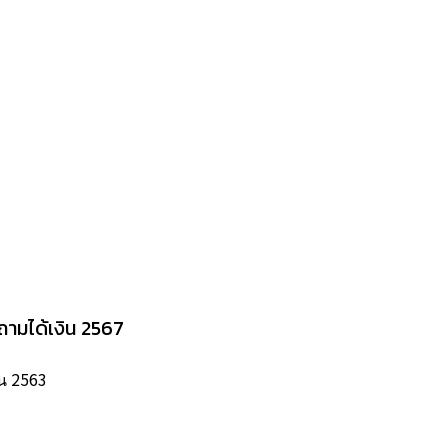
ามได้เงิน 2567
น 2563