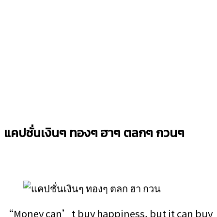
แคปชั่นเงินๆ ทองๆ ฮาๆ ตลกๆ กวนๆ
“Money can’t buy happiness, but it can buy