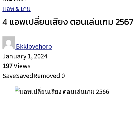
แอพ & เกม
4 แอพเปลี่ยนเสียง ตอนเล่นเกม 2567
Bkklovehoro
January 1, 2024
197
Views
Save
Saved
Removed
0