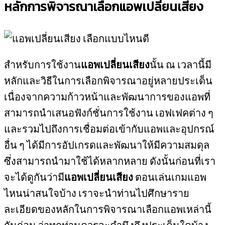
หลักการพิจารณาเลือกแอพเปลี่ยนเสียง
สำหรับการใช้งาน
แอพเปลี่ยนเสียง
นั้น ณ เวลานี้มี
หลักและวิธีในการเลือกพิจารณาอยู่หลายประเด็น
เนื่องจากความก้าวหน้าและพัฒนาการของแอพที่
สามารถนำเสนอฟังก์ชั่นการใช้งาน เอฟเฟคต่าง ๆ
และรวมไปถึงการเชื่อมต่อเข้ากับแอพและอุปกรณ์
อื่น ๆ ได้มีการอัปเกรดและพัฒนาให้มีความสมดุล
ซึ่งสามารถนำมาใช้ได้หลากหลาย ดังนั้นก่อนที่เรา
จะได้ดูกันว่ามี
แอพเปลี่ยนเสียง
ตอนเล่นเกมแอพ
ไหนน่าสนใจบ้าง เราจะนำท่านไปศึกษาราย
ละเอียดของหลักในการพิจารณาเลือกแอพเหล่านี้
กันก่อน ว่าทุกท่านควรจะคำนึงถึงประเด็นใดบ้าง