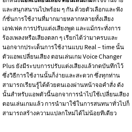
และสนุกสนานไปพร้อม ๆ กัน ด้วยตัวเลือกและฟัง
ก์ชั่นการใช้งานที่มากมายหลากหลายทั้งเสียง
เอฟเฟค การปรับแต่งเสียงพูด และแม้กระทั่งการ
ร้องเพลงหรือเสียงตลก ๆ เรียกได้ว่ามาครบและ
นอกจากประเด็นการใช้งานแบบ Real – time นั้น
ตัวแอพเปลี่ยนเสียง ตอนเล่นเกม Voice Changer
Plus ยังมีระบบการปรับแต่งเสียงแล้วกดบันทึกไว้
ซึ่งวิธีการใช้งานนั้นก็ง่ายและสะดวก ซึ่งทุกท่าน
สามารถเรียนรู้ได้ด้วยตนเองผ่านหน้าจอคำสั่ง ดัง
นั้นสำหรับแอพตัวนี้นอกจาการนำไปใช้เปลี่ยนเสียง
ตอนเล่นเกมแล้ว การนำมาใช้ในการสนทนาทั่วไปก็
สามารถสร้างความแปลกใหม่ได้ไม่น้อยทีเดียว