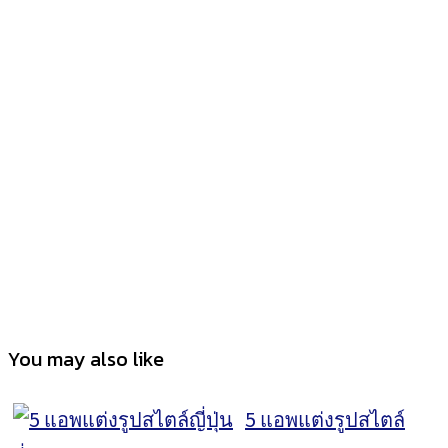
You may also like
5 แอพแต่งรูปสไตล์