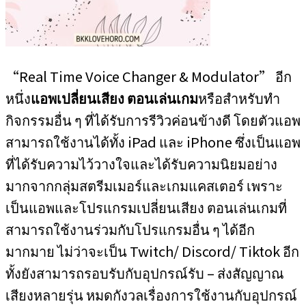
“Real Time Voice Changer & Modulator” อีก
หนึ่ง
แอพเปลี่ยนเสียง ตอนเล่นเกม
หรือสำหรับทำ
กิจกรรมอื่น ๆ ที่ได้รับการรีวิวค่อนข้างดี โดยตัวแอพ
สามารถใช้งานได้ทั้ง iPad และ iPhone ซึ่งเป็นแอพ
ที่ได้รับความไว้วางใจและได้รับความนิยมอย่าง
มากจากกลุ่มสตรีมเมอร์และเกมแคสเตอร์ เพราะ
เป็นแอพและโปรแกรมเปลี่ยนเสียง ตอนเล่นเกมที่
สามารถใช้งานร่วมกับโปรแกรมอื่น ๆ ได้อีก
มากมาย ไม่ว่าจะเป็น Twitch/ Discord/ Tiktok อีก
ทั้งยังสามารถรอบรับกับอุปกรณ์รับ – ส่งสัญญาณ
เสียงหลายรุ่น หมดกังวลเรื่องการใช้งานกับอุปกรณ์