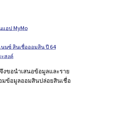
ผ่านแอป MyMo
นซ์ สินเชื่อออมสิน ปี 64
ระสงค์
om จึงขอนำเสนอข้อมูลและราย
้อมข้อมูลออมสินปล่อยสินเชื่อ