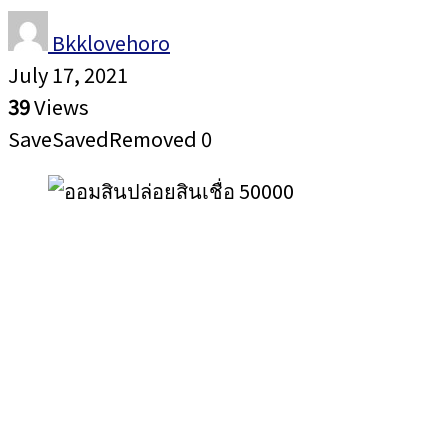
Bkklovehoro
July 17, 2021
39
Views
Save
Saved
Removed
0