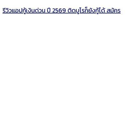
รีวิวแอปกู้เงินด่วน ปี 2569 ติดบูโรก็ยังกู้ได้ สมัคร
ออนไลน์ อนุมัติไวสุด 5 นาที
Added to wishlist
Removed from wishlist
0
5 แอพยืมเงินด่วน 500 บาท 2569
Added to wishlist
Removed from wishlist
0