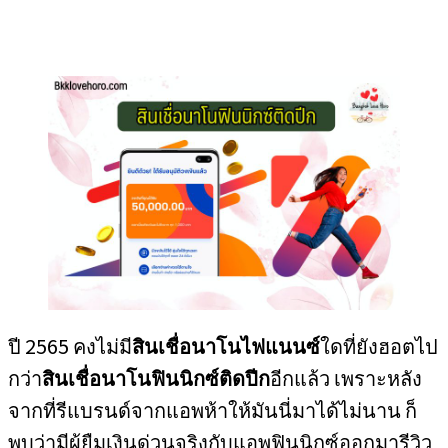
ปี 2565 คงไม่มี
สินเชื่อนาโนไฟแนนซ์
ใดที่ยังฮอตไป
กว่า
สินเชื่อนาโนฟินนิกซ์ติดปีก
อีกแล้ว เพราะหลัง
จากที่รีแบรนด์จากแอพห้าให้มันนี่มาได้ไม่นาน ก็
พบว่ามีผู้ยืมเงินด่วนจริงกับแอพฟินนิกซ์ออกมารีวิว