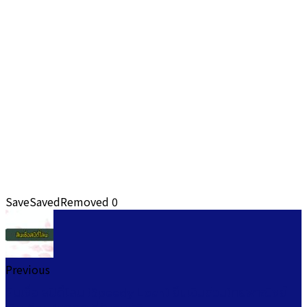
Save
Saved
Removed
0
Previous
สินเชื่อ สปีดี้โลน (Speedy Loan) ยืมเงินด่วนไทยพาณิชย์