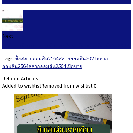
เงินเดือน 15000 กี่วันอนุมัติ
Next
เรามีเรา เยียวยาโควิด คืออะไร ใครสมัครได้ สมัครยังไง 2564
Tags:
ซื้อสลากออมสิน2564
สลากออมสิน2021
สลาก
ออมสิน2564
สลากออมสิน2564เปิดขาย
Related Articles
Added to wishlist
Removed from wishlist
0