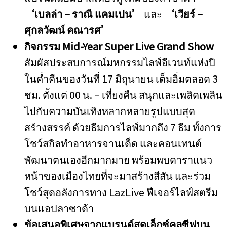
‘
เบลล่า
–
ราณี แคมเปน
’
และ
‘
เวียร์
–
ศุกลวัฒน์ คณารศ
’
กิจกรรม
Mid-Year Super Live Grand Show
สัมผัสประสบการณ์มหกรรมไลฟ์อีเวนท์แห่งปี
ในค่ำคืนของวันที่ 17 มิถุนายน เต็มอิ่มตลอด 3
ชม. ตั้งแต่ 00 น. – เที่ยงคืน สนุกและเพลิดเพลิน
ไปกับความบันเทิงหลากหลายรูปแบบสุด
สร้างสรรค์ ด้วยธีมการไลฟ์มากถึง 7 ธีม ทั้งการ
โชว์สกิลทำอาหารจานเด็ด และคอนเทนต์
พัฒนาตนเองอีกมากมาย พร้อมพบดาราแนว
หน้าของเมืองไทยที่จะมาสร้างสีสัน และร่วม
โชว์สุดอลังการทาง LazLive ฟีเจอร์ไลฟ์สตรีม
บนแอปลาซาด้า
ข้อเสนอพิเศษจากแบรนด์สุดเอ็กซ์คลูซีฟบน