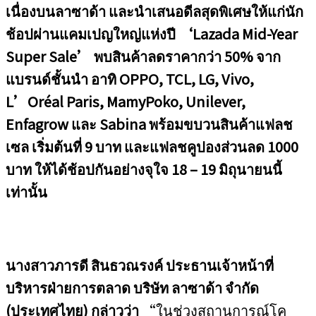
เนื่องบนลาซาด้า และนำเสนอดีลสุดพิเศษให้แก่นัก
ช้อปผ่านแคมเปญใหญ่แห่งปี ‘
Lazada Mid-Year
Super Sale’
พบสินค้าลดราคากว่า
50
% จาก
แบรนด์ชั้นนำ อาทิ
OPPO, TCL, LG, Vivo,
L’Oréal Paris, MamyPoko, Unilever,
Enfagrow
และ
Sabina
พร้อมขบวนสินค้าแฟลช
เซล เริ่มต้นที่
9
บาท และแฟลชคูปองส่วนลด
1000
บาท ให้ได้ช้อปกันอย่างจุใจ
18
–
19
มิถุนายนนี้
เท่านั้น
นางสาวภารดี สินธวณรงค์ ประธานเจ้าหน้าที่
บริหารฝ่ายการตลาด บริษัท ลาซาด้า จำกัด
(ประเทศไทย) กล่าวว่า
“ในช่วงสถานการณ์โค