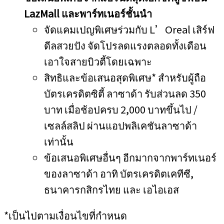
LazMall
และพาร์ทเนอร์ชั้นนำ
จัดแคมเปญพิเศษร่วมกับ L’Oreal เสิร์ฟ
ดีลสวยปัง จัดโปรลดแรงตลอดทั้งเดือน
เอาใจสายบิวตี้โดยเฉพาะ
สิทธิและข้อเสนอสุดพิเศษ* สำหรับผู้ถือ
บัตรเครดิตซิตี้ ลาซาด้า รับส่วนลด 350
บาท เมื่อช้อปครบ 2,000 บาทขึ้นไป /
เซลล์สลิป ผ่านแอปพลิเคชันลาซาด้า
เท่านั้น
ข้อเสนอพิเศษอื่นๆ อีกมากจากพาร์ทเนอร์
ของลาซาด้า อาทิ บัตรเครดิตเคทีซี,
ธนาคารกสิกรไทย และ เอไอเอส
*เป็นไปตามเงื่อนไขที่กำหนด