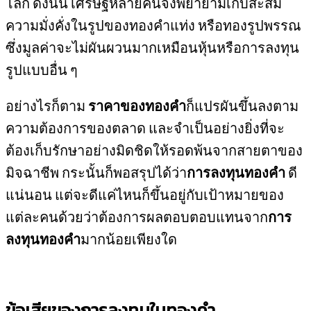
โลก ดังนั้น เศรษฐีหลายคนจึงพยายามเก็บสะสม
ความมั่งคั่งในรูปของทองคำแท่ง หรือทองรูปพรรณ
ซึ่งมูลค่าจะไม่ผันผวนมากเหมือนหุ้นหรือการลงทุน
รูปแบบอื่น ๆ
อย่างไรก็ตาม
ราคาของทองคำ
ก็แปรผันขึ้นลงตาม
ความต้องการของตลาด และจำเป็นอย่างยิ่งที่จะ
ต้องเก็บรักษาอย่างมิดชิดให้รอดพ้นจากสายตาของ
มิจฉาชีพ กระนั้นก็พอสรุปได้ว่า
การลงทุนทองคำ
ดี
แน่นอน แต่จะดีแค่ไหนก็ขึ้นอยู่กับเป้าหมายของ
แต่ละคนด้วยว่าต้องการผลตอบตอบแทนจาก
การ
ลงทุนทองคำ
มากน้อยเพียงใด
ข้อเสียของการลงทุนในทองคำ