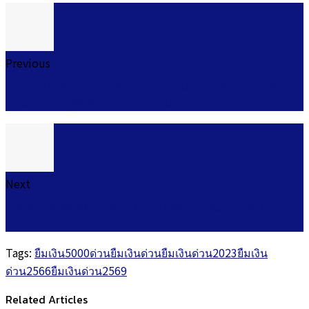
Previous
ติดบูโรแต่อยากได้เงินก้อน รวมวิธีสมัครสินเชื่อสำหรับคน
ประวัติเสียที่ถูกกฎหมายและได้เงินจริง 2026
Next
แอปยืมเงินถูกกฎหมาย 2026 ไม่เช็กบูโร อนุมัติไวภายใน 15
นาที
Tags:
ยืมเงิน5000ด่วน
ยืมเงินด่วน
ยืมเงินด่วน2023
ยืมเงิน
ด่วน2566
ยืมเงินด่วน2569
Related Articles