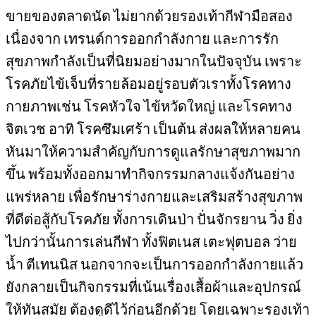
ขายของตลาดนัด ไม่ยากด้วยรองเท้ากีฬามือสอง
เนื่องจาก เทรนด์การออกกำลังกาย และการรัก
สุขภาพกำลังเป็นที่นิยมอย่างมากในปัจจุบัน เพราะ
โรคภัยไข้เจ็บที่รายล้อมอยู่รอบตัวเราทั้งโรคทาง
กายภาพเช่น โรคหัวใจ ไข้หวัดใหญ่ และโรคทาง
จิตเวช อาทิ โรคซึมเศร้า เป็นต้น ส่งผลให้หลายคน
หันมาให้ความสำคัญกับการดูแลรักษาสุขภาพมาก
ขึ้น พร้อมทั้งออกมาทำกิจกรรมกลางแจ้งกันอย่าง
แพร่หลาย เพื่อรักษาร่างกายและเสริมสร้างสุขภาพ
ที่ดีต่อสู้กับโรคภัย ทั้งการเดินป่า ปั่นจักรยาน วิ่ง ยิ่ง
ไปกว่านั้นการเล่นกีฬา ทั้งฟิตเนส เตะฟุตบอล ว่าย
น้ำ ตีเทนนิส นอกจากจะเป็นการออกกำลังกายแล้ว
ยังกลายเป็นกิจกรรมที่เน้นเรื่องเสื้อผ้าและอุปกรณ์
ให้ทันสมัย ต้องดูดีไว้ก่อนอีกด้วย โดยเฉพาะรองเท้า