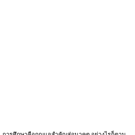
การศึกษาคือกุญแจสำคัญสู่อนาคต อย่างไรก็ตาม